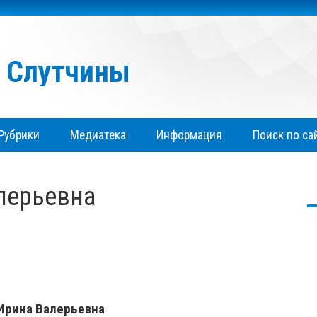
я Слутчины
Рубрики
Медиатека
Информация
Поиск по са
лерьевна
Ирина Валерьевна