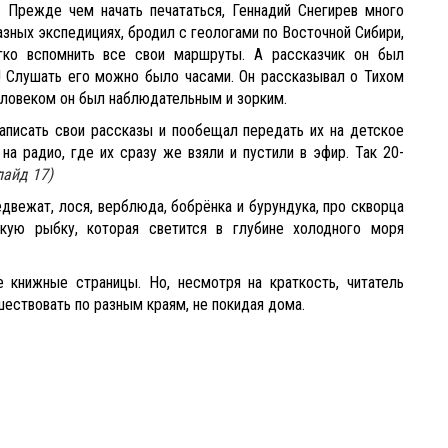
. Прежде чем начать печататься, Геннадий Снегирев много
азных экспедициях, бродил с геологами по Восточной Сибири,
гко вспомнить все свои маршруты. А рассказчик он был
! Слушать его можно было часами. Он рассказывал о Тихом
 человеком он был наблюдательным и зорким.
писать свои рассказы и пообещал передать их на детское
на радио, где их сразу же взяли и пустили в эфир. Так 20-
лайд 17)
едвежат, лося, верблюда, бобрёнка и бурундука, про скворца
кую рыбку, которая светится в
глубине холодного моря
 книжные страницы. Но, несмотря на краткость, читатель
ествовать по разным краям, не покидая дома.