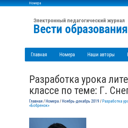
Номера
Электронный педагогический журнал
Вести образовани
Главная
Номера
Наши авторы
Разработка урока литературного чтения во 2
классе по теме: Г. Сн
Главная
/
Номера
/
Ноябрь-декабрь 2019
/
Разработка уро
«Бобренок»