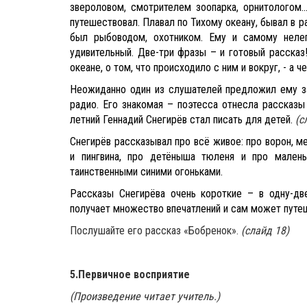
звероловом, смотрителем зоопарка, орнитологом..
путешествовал. Плавал по Тихому океану, бывал в р
был рыбоводом, охотником. Ему и самому неле
удивительный. Две-три фразы – и готовый рассказ
океане, о том, что происходило с ним и вокруг, - а
Неожиданно один из слушателей предложил ему за
радио. Его знакомая – поэтесса отнесла рассказы 
летний Геннадий Снегирёв стал писать для детей.
(
с
Снегирёв рассказывал про всё живое: про ворон, м
и пингвина, про детёныша тюленя и про малень
таинственными синими огоньками.
Рассказы Снегирёва очень короткие – в одну-две
получает множество впечатлений и сам может путеш
Послушайте его рассказ «Бобренок».
(слайд 18)
5.Первичное восприятие
(Произведение читает учитель.)