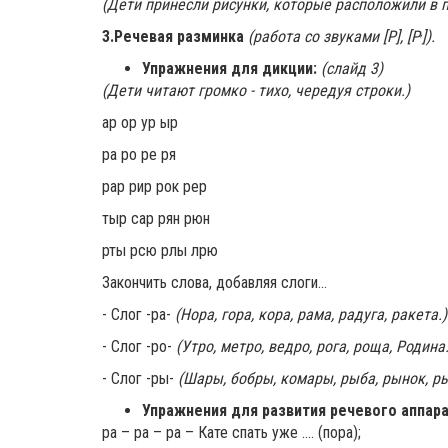
(Дети принесли рисунки, которые расположили в п
,
3.Речевая разминка
(работа со звуками [Р], [Р
]).
Упражнения для дикции:
(слайд 3)
(Дети читают громко - тихо, чередуя строки.)
ар ор ур ыр
ра ро ре ря
рар рир рок рер
тыр сар рян рюн
рты рсю рлы лрю
Закончить слова, добавляя слоги…
- Слог -ра-
(Нора, гора, кора, рама, радуга, ракета.)
- Слог -ро-
(Утро, метро, ведро, рога, роща, Родина.
- Слог -ры-
(Шары, бобры, комары, рыба, рынок, ры
Упражнения для развития речевого аппара
ра – ра – ра – Кате спать уже …. (пора);