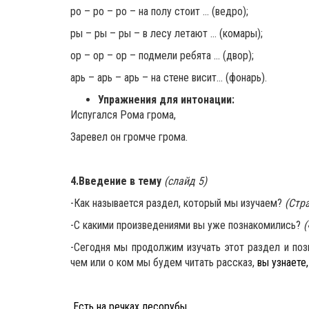
ро – ро – ро – на полу стоит … (ведро);
ры – ры – ры – в лесу летают … (комары);
ор – ор – ор – подмели ребята … (двор);
арь – арь – арь – на стене висит… (фонарь).
Упражнения для интонации:
Испугался Рома грома,
Заревел он громче грома.
4.Введение в тему
(слайд 5)
-Как называется раздел, который мы изучаем?
(Стр
-С какими произведениями вы уже познакомились?
(
-Сегодня мы продолжим изучать этот раздел и поз
чем или о ком мы будем читать рассказ,
вы узнаете,
Есть на речках лесорубы