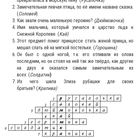
превратилась в морскую пену. (
Русалочка
)
Замечательная певчая птица, по её имени названа сказка.
(
Соловей
)
Как звали очень маленькую героиню?
(Дюймовочка
)
Имя мальчика, который умчался в царство льда к
Снежной Королеве. (
Кай)
Этот предмет помог принцессе стать женой принца, но
мешал спать ей на мягкой постельке. (
Горошина)
Он был с одной ногой, т.к. его отливали из олова
последним, но он стоял на ней так же твёрдо, как другие
на двух и оказался самым замечательным из
всех. (
Солдатик
)
Из чего шила Элиза рубашки для своих
братьев? (
Крапива)