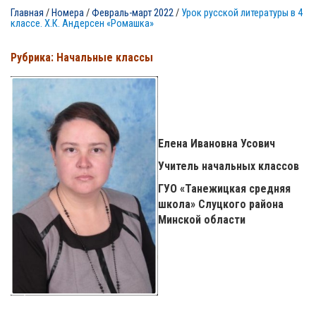
Главная
/
Номера
/
Февраль-март 2022
/
Урок русской литературы в 4
классе. Х.К. Андерсен «Ромашка»
Рубрика: Начальные классы
Елена Ивановна Усович
Учитель начальных классов
ГУО «Танежицкая средняя
школа» Слуцкого района
Минской области