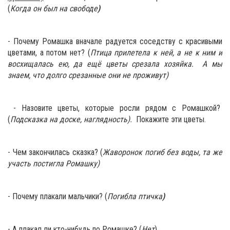
(
Когда он был на свободе
)
- Почему Ромашка вначале радуется соседству с красивыми
цветами, а потом нет? (
Птица прилетела к ней, а не к ним и
восхищалась ею, да ещё цветы срезала хозяйка. А мы
знаем, что долго срезанные они не проживут)
- Назовите цветы, которые росли рядом с Ромашкой?
(
Подсказка на доске, наглядность).
Покажите эти цветы.
- Чем закончилась сказка? (
Жаворонок погиб без воды, та же
участь постигла Ромашку)
- Почему плакали мальчики? (
Погибла птичка
)
- А плакал ли кто-нибудь по Ромашке? (
Нет
)