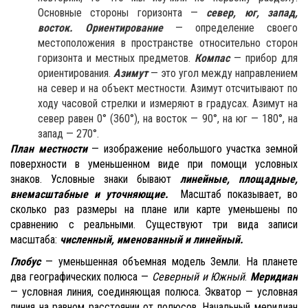
Основные стороны горизон­та —
север, юг, запад,
восток.
Ориентирование
— определение своего
местоположения в пространстве от­носительно сторон
горизонта и местных предметов.
Компас
— прибор для
ориентирования.
Азимут
— это угол между направлением
на север и на объект местности. Азимут отсчитывают по
ходу часовой стрелки и измеря­ют в градусах. Азимут на
север равен 0° (360°), на вос­ток — 90°, на юг — 180°, на
запад — 270°.
План местности
— изображение небольшого участка земной
поверхности в уменьшен­ном виде при помощи условных
знаков. Условные знаки бывают
линейные, площадные,
внемасштабные и уточняющие.
Масштаб показывает, во
сколько раз размеры на плане или карте уменьшены по
сравнению с реальными. Существуют три вида записи
масштаба:
численный, именованный и линейный.
Глобус
— уменьшенная объемная модель Земли. На планете
два географических полюса —
Северный и Южный
.
Меридиан
— условная линия, соединяющая полюса. Эква­тор — условная
линия на равном расстоянии от полюсов. Начальный меридиан