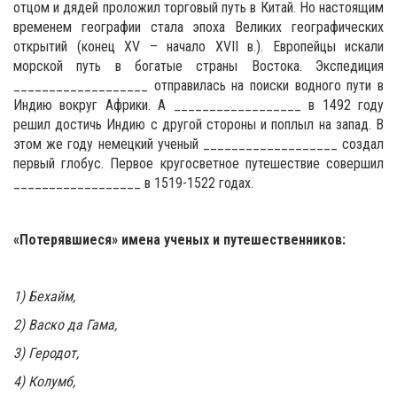
отцом и дядей проложил торговый путь в Китай. Но настоящим
временем географии стала эпоха Великих географических
открытий (конец XV – начало XVII в.). Европейцы искали
морской путь в богатые страны Востока. Экспедиция
___________________ отправилась на поиски водного пути в
Индию вокруг Африки. А _______________­­___ в 1492 году
решил достичь Индию с другой стороны и поплыл на запад. В
этом же году немецкий ученый ___________________ создал
первый глобус. Первое кругосветное путешествие совершил
__________________ в 1519-1522 годах.
«Потерявшиеся» имена ученых и путешественников:
1) Бехайм,
2) Васко да Гама,
3) Геродот,
4) Колумб,