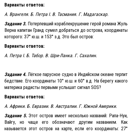
Варианты ответов:
А. Врангеля. Б. Петра
I
. В. Тасмания. Г. Мадагаскар.
Задание 3.
Потерпевший кораблекрушение герой романа Жуль
Верна капитан Гранд сумел добраться до острова, координаты
которого: 37° ю.ш. и 153° з.д. Это был остров:
Варианты ответов:
А. Петра
I
. Б. Табор. В. Шри-Ланка. Г. Сахалин.
Задание 4.
Лёгкое парусное судно в Индийском океане терпит
бедствие. Его координаты 10° ю.ш. и 60° в.д. На берегу какого
материка радисты первыми услышат сигнал
SOS
?
Варианты ответов:
А. Африки. Б. Евразии. В. Австралии. Г. Южной Америки.
Задание 5.
Этот остров имеет несколько названий:
Рапа-Нуи,
Вайгу, но чаще его обозначают другим названием. Как
называется этот остров на карте, если его координаты: 27°