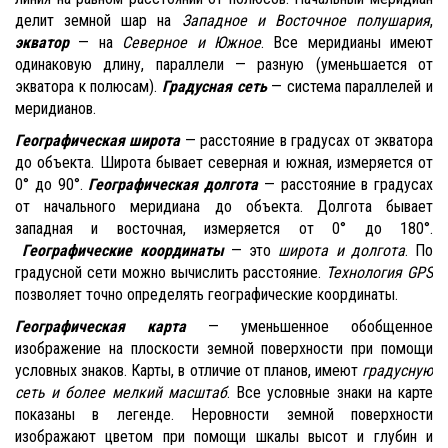
делит земной шар на
Западное
и
Восточное
полушария
,
экватор
— на
Северное и Южное
. Все меридианы имеют
одинаковую длину, параллели — разную (уменьшается от
экватора к полюсам).
Градусная
сеть
— система параллелей и
меридианов.
Географическая широта
— расстояние в градусах от экватора
до объекта. Широта бывает северная и южная, измеряется от
0° до 90°.
Географическая долгота
— расстояние в градусах
от началь­ного меридиана до объекта. Долгота бывает
западная и восточная, измеряется от 0° до 180°.
Географические ко­ординаты
— это
широта и долгота
. По
градусной сети можно вычислить расстояние.
Технология
GPS
позволя­ет точно определять географические координаты.
Географическая карта
— уменьшенное обобщенное
изображение на плоскости зем­ной поверхности при помощи
условных знаков. Карты, в отличие от планов, имеют
градусную
сеть и более мелкий масштаб
. Все условные знаки на карте
показаны в легенде. Неровности земной поверхности
изображают цве­том при помощи шкалы высот и глубин и