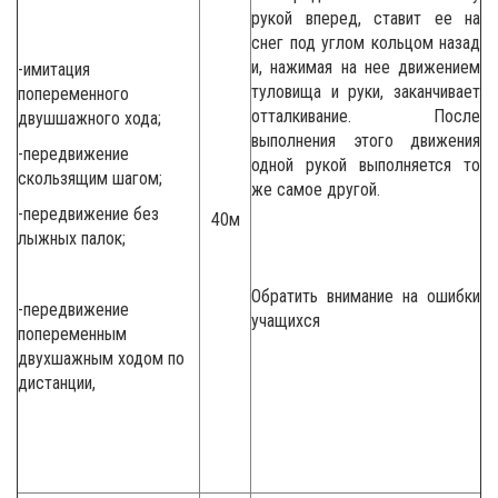
рукой вперед, ставит ее на
снег под углом кольцом назад
и, нажимая на нее движением
-имитация
туловища и руки, заканчивает
попеременного
отталкивание. После
двушшажного хода;
выполнения этого движения
-передвижение
одной рукой выполняется то
скользящим шагом;
же самое другой.
-передвижение без
40м
лыжных палок;
Обратить внимание на ошибки
-передвижение
учащихся
попеременным
двухшажным ходом по
дистанции,