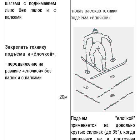
шагами с подниманием
лыж без палок и с
-показ рассказ техники
палками.
подъёма «ёлочкой»;
Закрепить технику
подъёма и «ёлочкой».
-
передвижение на
равнине «ёлочкой» без
палок и с палками.
20м
Подъем "елочкой"
применяется на довольно
крутых склонах (до 35°), когда
школьники не в состоянии