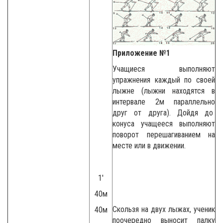
Приложение №1
Учащиеся выполняют
упражнения каждый по своей
лыжне (лыжни находятся в
интервале 2м параллельно
друг от друга). Дойдя до
конуса учащееся выполняют
поворот перешагиванием на
месте или в движении.
1′
40м
Скользя на двух лыжах, ученик
40м
поочередно выносит палку