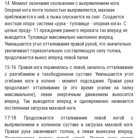
14. Момент окончания скольжения с выпрямлением ноги.
Опорная нога почти полностью выпрямляется, маховая
приближается к ней, а лыжа опускается на снег. Создается
жесткая опора: система «рука - туловище - опорная нога». С
целью преду- 11 преждения раннего переката таз вперед не
выводится. Туловище максимально наклонено вперед.
Уменьшается угол отталкивания правой рукой, что значительно
увеличивает горизонтальную составляющую силу толчка,
продолжается вынос вперед левой палки.
15-16. Правая нога поравнялась с левой, началось отталкивание
с разгибанием в тазобедренном суставе. Уменьшается угол
сгибания ноги в колене - момент подседания. Правая рука
продолжает отталкивание (и это время усилие на палку
максимальное), левая энергичным движением выносится
вперед. Так выводится вперед и одновременно начинается
постепенная загрузка маховой ноги.
17-18. Продолжается отталкивание левой ногой с
выпрямлением в коленном суставе и загрузка маховой ноги.
Правая рука заканчивает толчок, а левая вынесена вперед.