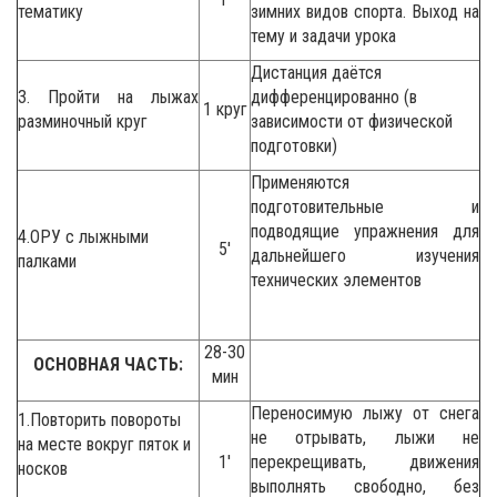
тематику
зимних видов спорта. Выход на
тему и задачи урока
Дистанция даётся
3. Пройти на лыжах
дифференцированно (в
1 круг
разминочный круг
зависимости от физической
подготовки)
Применяются
подготовительные и
подводящие упражнения для
4.ОРУ с лыжными
5′
дальнейшего изучения
палками
технических элементов
28-30
ОСНОВНАЯ ЧАСТЬ
:
мин
Переносимую лыжу от снега
1.Повторить повороты
не отрывать, лыжи не
на месте вокруг пяток и
1′
перекрещивать, движения
носков
выполнять свободно, без