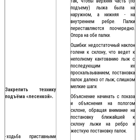
так, чтобы верхняя часть (по
подъему) лыжа была на
наружном, а нижняя - на
внутреннем ребре. Палки
переставляются поочередно.
Опора на обе палки.
Ошибки: недостаточный наклон
голени к склону, что ведет к
неполному кантованию лыж с
последующим их
проскальзыванием; постановка
палок далеко от лыж; слишком
мелкие шаги.
Закрепить технику
подъёма «лесенкой».
Объяснение начинать с показа
и объяснения на пологом
склоне, обращая внимание на
постановку ближайшей к
склону лыжи на ребро и
жесткую постановку палок.
-
ходьба приставными