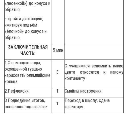
«лесенкой») до конуса и
обратно;
- пройти дистанцию,
имитируя подъём
«ёлочкой» до конуса и
обратно.
ЗАКЛЮЧИТЕЛЬНАЯ
5 мин
ЧАСТЬ
:
1.С помощью воды,
С учащимися вспомнить какие
окрашенной гуашью
3′
цвета относятся к какому
нарисовать олимпийские
континенту
кольца
2.Рефлексия
1′
Смайлы настроения
3.Подведение итогов,
Переход в школу, сдача
1′
словесное оценивание
инвентаря