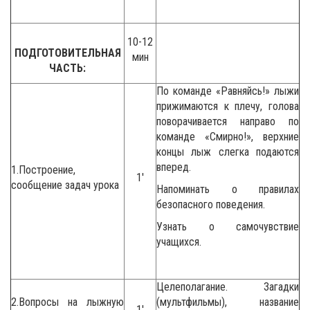
10-12
ПОДГОТОВИТЕЛЬНАЯ
мин
ЧАСТЬ:
По команде «Равняйсь!» лыжи
прижимаются к плечу, голова
поворачивается направо по
команде «Смирно!», верхние
концы лыж слегка подаются
вперед.
1.Построение,
1′
сообщение задач урока
Напоминать о правилах
безопасного поведения.
Узнать о самочувствие
учащихся.
Целеполагание. Загадки
2.Вопросы на лыжную
(мультфильмы), название
1′