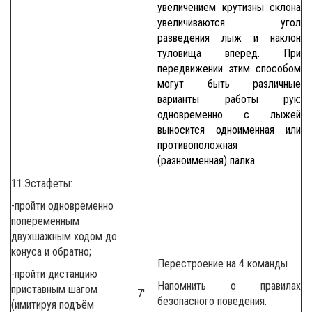
увеличением крутизны склона
увеличиваются угол
разведения лыж и наклон
туловища вперед. При
передвижении этим способом
могут быть различные
варианты работы рук:
одновременно с лыжей
выносится одноименная или
противоположная
(разноименная) палка.
11.Эстафеты:
-пройти одновременно
попеременным
двухшажным ходом до
конуса и обратно;
Перестроение на 4 команды
-пройти дистанцию
Напомнить о правилах
приставным шагом
7′
безопасного поведения.
(имитируя подъём